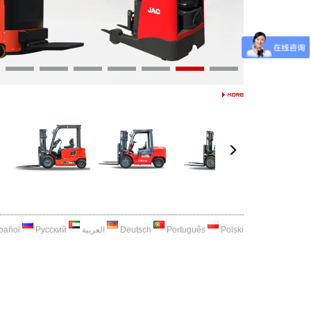
pañol
Русский
العربية
Deutsch
Português
Polski