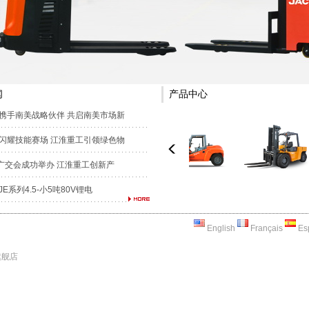
闻
产品中心
携手南美战略伙伴 共启南美市场新
闪耀技能赛场 江淮重工引领绿色物
届广交会成功举办 江淮重工创新产
E系列4.5-小5吨80V锂电
English
Français
Es
旗舰店