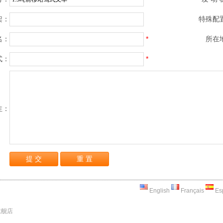
架：
特殊配
名：
*
所在
式：
*
注：
English
Français
Es
旗舰店