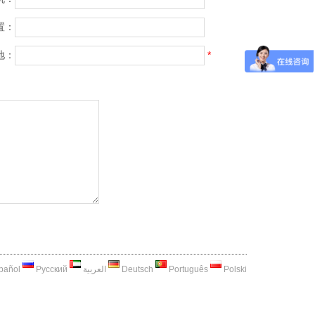
置：
地：
*
pañol
Русский
العربية
Deutsch
Português
Polski